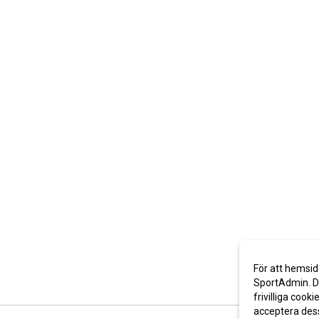
För att hemsid
SportAdmin. De
frivilliga cooki
acceptera des