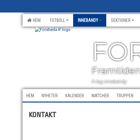
HEM
FOTBOLL
INNEBANDY
SEKTIONER
FOR
Framtiden 
A-lag innebandy
HEM
NYHETER
KALENDER
MATCHER
TRUPPEN
KONTAKT