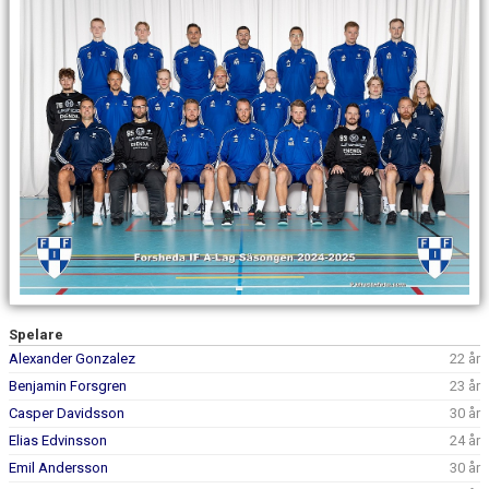
KONTAKT
Spelare
Alexander Gonzalez
22 år
Benjamin Forsgren
23 år
Casper Davidsson
30 år
Elias Edvinsson
24 år
Emil Andersson
30 år