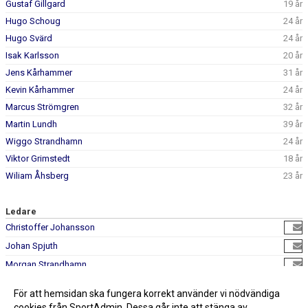
Gustaf Gillgard
19 år
Hugo Schoug
24 år
Hugo Svärd
24 år
Isak Karlsson
20 år
Jens Kårhammer
31 år
Kevin Kårhammer
24 år
Marcus Strömgren
32 år
Martin Lundh
39 år
Wiggo Strandhamn
24 år
Viktor Grimstedt
18 år
Wiliam Åhsberg
23 år
Ledare
Christoffer Johansson
Johan Spjuth
Morgan Strandhamn
Susanna Strandhamn
För att hemsidan ska fungera korrekt använder vi nödvändiga
cookies från SportAdmin. Dessa går inte att stänga av.