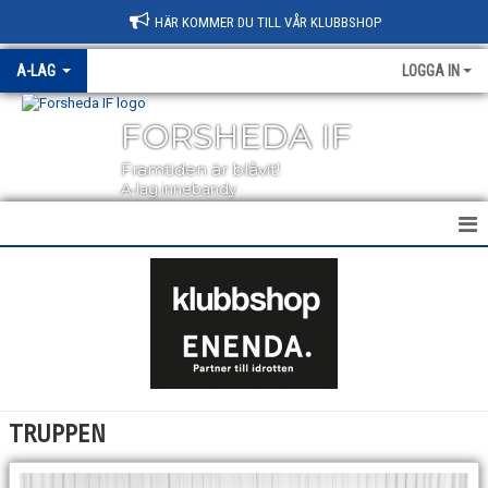
HÄR KOMMER DU TILL VÅR KLUBBSHOP
A-LAG
LOGGA IN
FORSHEDA IF
Framtiden är blåvit!
A-lag innebandy
HEM
NYHETER
KALENDER
MATCHER
TRUPPEN
TRUPPEN