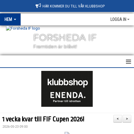
HÄR KOMMER DU TILL VÅR KLUBBSHOP
HEM
LOGGA IN
FORSHEDA IF
Framtiden är blåvit!
HEM
NYHETER
KALENDER
MEDLEMSKAP
1 vecka kvar till FIF Cupen 2026!
<
>
BLI SPONSOR
2026-05-23 09:00