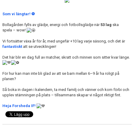
BOKA KLUBBSTUGAN
Som vi längtar! ⚽️
OM KLUBBEN
Bollagården fylls av glädje, energi och fotbollsglädje när
53 lag
ska
spela – wow!
MÄNNISKORNA BAKOM FÖRENINGEN
Vi fortsätter växa år för år, med ungefär +10 lag varje säsong, och det är
MATCHER
fantastiskt
att se utvecklingen!
GALLERI
Det här blir en dag full av matcher, skratt och minnen som sitter kvar länge.
För hur kan man inte bli glad av att se barn mellan 6–9 år ha roligt på
planen?
Så boka in dagen i kalendern, ta med familj och vänner och kom förbi och
upplev stämningen på plats – tillsammans skapar vi något riktigt fint.
Heja Forsheda IF!