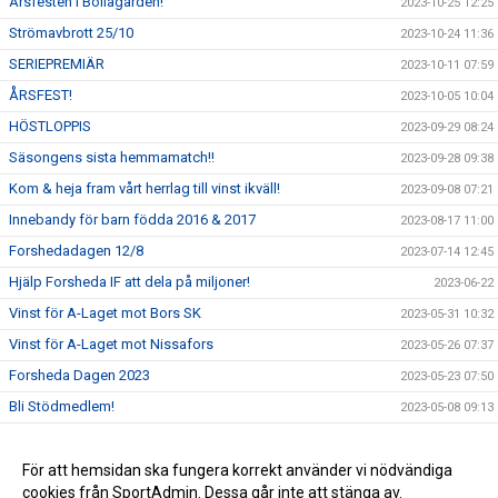
Årsfesten i Bollagården!
2023-10-25 12:25
Strömavbrott 25/10
2023-10-24 11:36
SERIEPREMIÄR
2023-10-11 07:59
ÅRSFEST!
2023-10-05 10:04
HÖSTLOPPIS
2023-09-29 08:24
Säsongens sista hemmamatch!!
2023-09-28 09:38
Kom & heja fram vårt herrlag till vinst ikväll!
2023-09-08 07:21
Innebandy för barn födda 2016 & 2017
2023-08-17 11:00
Forshedadagen 12/8
2023-07-14 12:45
Hjälp Forsheda IF att dela på miljoner!
2023-06-22
Vinst för A-Laget mot Bors SK
2023-05-31 10:32
Vinst för A-Laget mot Nissafors
2023-05-26 07:37
Forsheda Dagen 2023
2023-05-23 07:50
Bli Stödmedlem!
2023-05-08 09:13
Medlemmar
2023-01-05 08:39
Marcus Eng förlänger över 2023!
För att hemsidan ska fungera korrekt använder vi nödvändiga
2022-11-29 16:51
cookies från SportAdmin. Dessa går inte att stänga av.