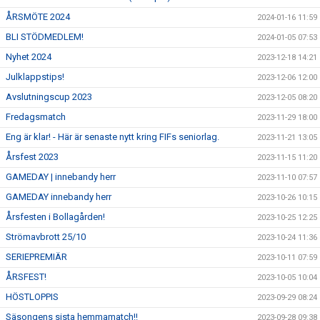
ÅRSMÖTE 2024
2024-01-16 11:59
BLI STÖDMEDLEM!
2024-01-05 07:53
Nyhet 2024
2023-12-18 14:21
Julklappstips!
2023-12-06 12:00
Avslutningscup 2023
2023-12-05 08:20
Fredagsmatch
2023-11-29 18:00
Eng är klar! - Här är senaste nytt kring FIFs seniorlag.
2023-11-21 13:05
Årsfest 2023
2023-11-15 11:20
GAMEDAY | innebandy herr
2023-11-10 07:57
GAMEDAY innebandy herr
2023-10-26 10:15
Årsfesten i Bollagården!
2023-10-25 12:25
Strömavbrott 25/10
2023-10-24 11:36
SERIEPREMIÄR
2023-10-11 07:59
ÅRSFEST!
2023-10-05 10:04
HÖSTLOPPIS
2023-09-29 08:24
Säsongens sista hemmamatch!!
2023-09-28 09:38