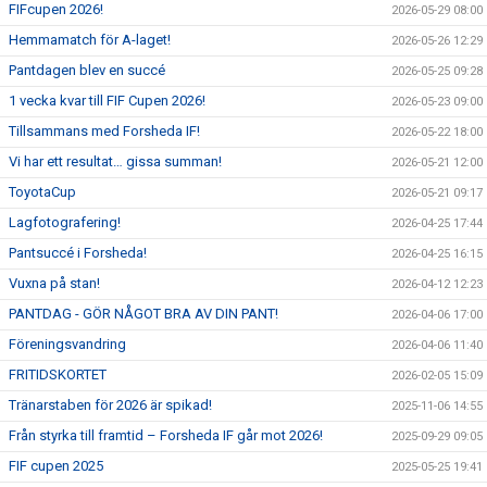
FIFcupen 2026!
2026-05-29 08:00
Hemmamatch för A-laget!
2026-05-26 12:29
Pantdagen blev en succé
2026-05-25 09:28
1 vecka kvar till FIF Cupen 2026!
2026-05-23 09:00
Tillsammans med Forsheda IF!
2026-05-22 18:00
Vi har ett resultat… gissa summan!
2026-05-21 12:00
ToyotaCup
2026-05-21 09:17
Lagfotografering!
2026-04-25 17:44
Pantsuccé i Forsheda!
2026-04-25 16:15
Vuxna på stan!
2026-04-12 12:23
PANTDAG - GÖR NÅGOT BRA AV DIN PANT!
2026-04-06 17:00
Föreningsvandring
2026-04-06 11:40
FRITIDSKORTET
2026-02-05 15:09
Tränarstaben för 2026 är spikad!
2025-11-06 14:55
Från styrka till framtid – Forsheda IF går mot 2026!
2025-09-29 09:05
FIF cupen 2025
2025-05-25 19:41