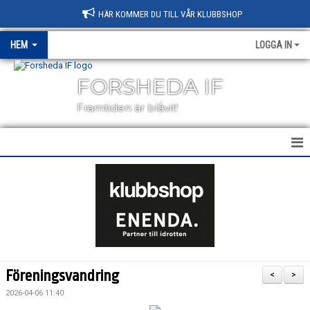
HÄR KOMMER DU TILL VÅR KLUBBSHOP
HEM
LOGGA IN
FORSHEDA IF
Framtiden är blåvit!
HEM
NYHETER
KALENDER
MEDLEMSKAP
Föreningsvandring
<
>
BLI SPONSOR
2026-04-06 11:40