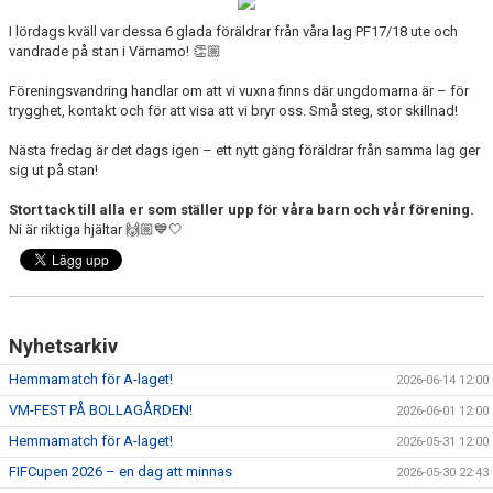
BOKA KLUBBSTUGAN
I lördags kväll var dessa 6 glada föräldrar från våra lag PF17/18 ute och
vandrade på stan i Värnamo! 👏🏼
OM KLUBBEN
Föreningsvandring handlar om att vi vuxna finns där ungdomarna är – för
trygghet, kontakt och för att visa att vi bryr oss. Små steg, stor skillnad!
MÄNNISKORNA BAKOM FÖRENINGEN
Nästa fredag är det dags igen – ett nytt gäng föräldrar från samma lag ger
MATCHER
sig ut på stan!
Stort tack till alla er som ställer upp för våra barn och vår förening.
GALLERI
Ni är riktiga hjältar 🙌🏼💙🤍
Nyhetsarkiv
Hemmamatch för A-laget!
2026-06-14 12:00
VM-FEST PÅ BOLLAGÅRDEN!
2026-06-01 12:00
Hemmamatch för A-laget!
2026-05-31 12:00
FIFCupen 2026 – en dag att minnas
2026-05-30 22:43