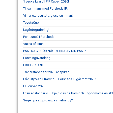
1 vecka kvar till FIF Cupen 2026!
Tillsammans med Forsheda IF!
Vi har ett resultat… gissa summan!
ToyotaCup
Lagfotografering!
Pantsuccé i Forsheda!
Vuxna på stan!
PANTDAG - GÖR NÅGOT BRA AV DIN PANT!
Föreningsvandring
FRITIDSKORTET
Tränarstaben för 2026 är spikad!
Från styrka till framtid – Forsheda IF går mot 2026!
FIF cupen 2025
Utan er stannar vi – Hjälp oss ge barn och ungdomarna en akt
Sugen på att prova på innebandy?