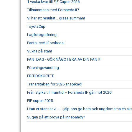
1 vecka kvar till FIF Cupen 2026!
Tillsammans med Forsheda IF!
Vi har ett resultat… gissa summan!
ToyotaCup
Lagfotografering!
Pantsuccé i Forsheda!
Vuxna på stan!
PANTDAG - GÖR NÅGOT BRA AV DIN PANT!
Föreningsvandring
FRITIDSKORTET
Tränarstaben för 2026 är spikad!
Från styrka till framtid – Forsheda IF går mot 2026!
FIF cupen 2025
Utan er stannar vi – Hjälp oss ge barn och ungdomarna en akt
Sugen på att prova på innebandy?