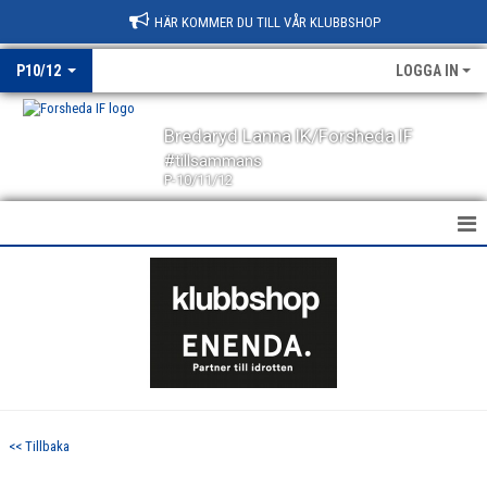
HÄR KOMMER DU TILL VÅR KLUBBSHOP
P10/12
LOGGA IN
Bredaryd Lanna IK/Forsheda IF
#tillsammans
P-10/11/12
HEM
NYHETER
KALENDER
MATCHER
<< Tillbaka
TRUPPEN