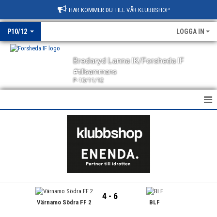
HÄR KOMMER DU TILL VÅR KLUBBSHOP
P10/12
LOGGA IN
Bredaryd Lanna IK/Forsheda IF
#tillsammans
P-10/11/12
HEM
NYHETER
KALENDER
MATCHER
4 - 6
Värnamo Södra FF 2
BLF
TRUPPEN