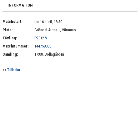
KONTAKT
INFORMATION
Matchstart:
tor 16 april, 18:30
Plats:
Gröndal Arena 1, Värnamo
Tävling:
P2012 V
Matchnummer:
144758008
Samling:
17:00, Bollagården
<< Tillbaka