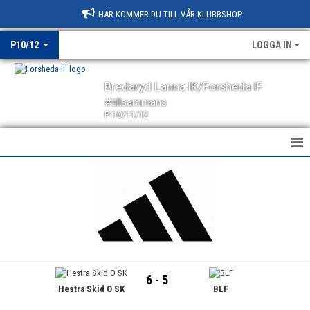
HÄR KOMMER DU TILL VÅR KLUBBSHOP
P10/12
LOGGA IN
Bredaryd Lanna IK/Forsheda IF
#tillsammans
P-10/11/12
HEM
NYHETER
KALENDER
MATCHER
6 - 5
Hestra Skid O SK
BLF
TRUPPEN