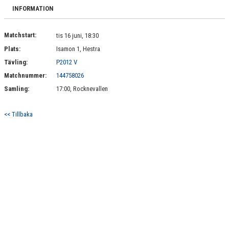
KONTAKT
INFORMATION
Matchstart:
tis 16 juni, 18:30
Plats:
Isamon 1, Hestra
Tävling:
P2012 V
Matchnummer:
144758026
Samling:
17:00, Rocknevallen
<< Tillbaka