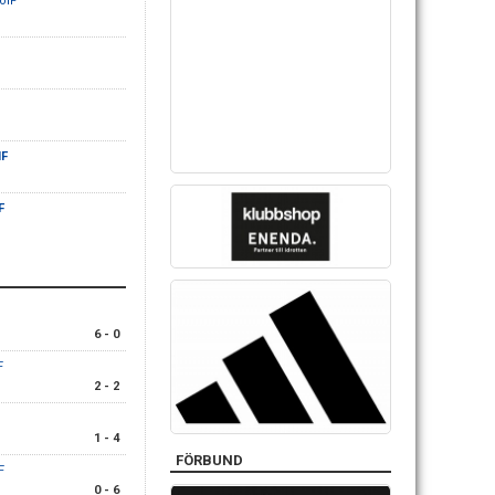
oIF
IF
F
6 - 0
F
2 - 2
1 - 4
FÖRBUND
F
0 - 6