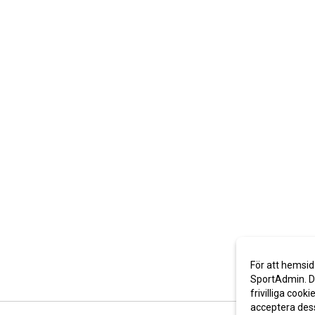
För att hemsid
SportAdmin. De
frivilliga cooki
acceptera des