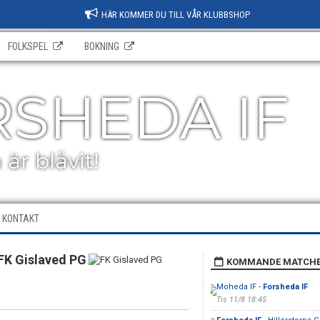
HÄR KOMMER DU TILL VÅR KLUBBSHOP
FOLKSPEL
BOKNING
SHEDA IF
är blåvit!
KONTAKT
FK Gislaved PG
KOMMANDE MATCH
Moheda IF -
Forsheda IF
Tis 11/8 18:45